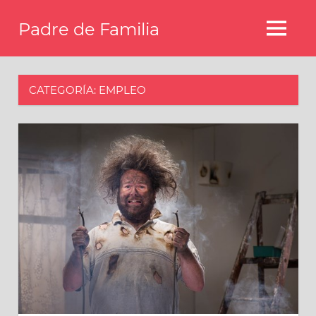
Saltar
Padre de Familia
al
MENÚ
contenido
Blog
familiar
y
CATEGORÍA:
EMPLEO
hogar