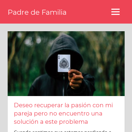
Saltar
Padre de Familia
al
MENÚ
contenido
Blog
familiar
y
hogar
Deseo recuperar la pasión con mi
pareja pero no encuentro una
solución a este problema