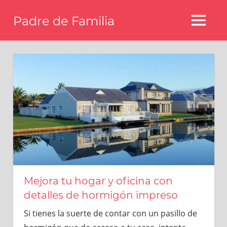
Saltar
Padre de Familia
al
MENÚ
contenido
Blog
familiar
y
hogar
Mejora tu hogar y oficina con
detalles de hormigón impreso
Si tienes la suerte de contar con un pasillo de