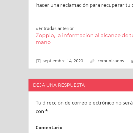
hacer una reclamación para recuperar tu 
Entradas anterior
Navegación
Zopplo, la información al alcance de t
mano
de
entradas
septiembre 14, 2020
comunicados
DEJA UNA RESPUESTA
Tu dirección de correo electrónico no será
con
*
Comentario