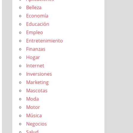
Belleza
Economía
Educación
Empleo
Entretenimiento
Finanzas
Hogar
Internet
Inversiones
Marketing
Mascotas
Moda
Motor
Música
Negocios
Salud